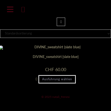
Zum
natali-frenesi.com
Inhalt
springen
DIVINE_sweatshirt {slate blue}
CHF
60.00
Dieses
Ausführung wählen
Produkt
weist
mehrere
Varianten
auf.
© 2025 natali_frenesi
Die
Optionen
können
auf