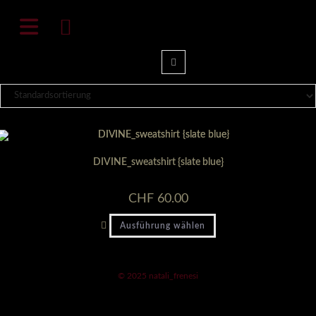
Zum
natali-frenesi.com
Inhalt
springen
DIVINE_sweatshirt {slate blue}
CHF
60.00
Dieses
Ausführung wählen
Produkt
weist
mehrere
Varianten
auf.
© 2025 natali_frenesi
Die
Optionen
können
auf