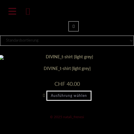
Zum
natali-frenesi.com
Inhalt
springen
DIVINE_t-shirt {light grey}
CHF
40.00
Dieses
Ausführung wählen
Produkt
weist
mehrere
Varianten
auf.
© 2025 natali_frenesi
Die
Optionen
können
auf