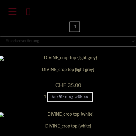
Zum
natali-frenesi.com
Inhalt
springen
DIVINE_crop top {light grey}
CHF
35.00
Dieses
Ausführung wählen
Produkt
weist
mehrere
Varianten
auf.
Die
Optionen
DIVINE_crop top {white}
können
auf