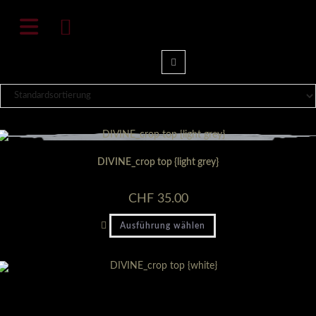
Zum
natali-frenesi.com
Inhalt
springen
DIVINE_crop top {light grey}
CHF
35.00
Dieses
Ausführung wählen
Produkt
weist
mehrere
Varianten
auf.
Die
Optionen
können
auf